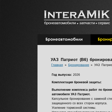
УАЗ Патриот (B6) брониров
Главная
»
Бронирование
»
УАЗ Патрио
Год выпуска:
2026
Комплектация броневой защиты:
Выполнение комплекса работ по брон
автомобиля УАЗ Патриот.
Капсульное бронирование с заменой сте
защищенного со всех сторон корпуса.
Усиление тормозной системы.