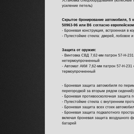
Установка спецоборудования (колесные 
усиление петель)
Скрытое бронирование автомобиля, 5 
50963-96 или В6 согласно европейском
- Броневая конструкция, встроенная в к
- Пулестойкие стекла: дверей, лобовое 
Защита от оружия:
- Винтовка СВД 7,62-мм патрон 57-Н-23
нетермоупрочненный
- Автомат АКМ 7,62-мм патрон 57-Н-231
термоупрочненный
- Броневая защита автомобиля по перим
перегородкой за вторым рядом сидений)
- Броневая противоосколочная защита п
- Пулестойкие стекла с внутренним про
- Броневая защита всех стоек автомоби
- Броневая защита подкапотного простр
включая броневая защита воздушного ф
батарей