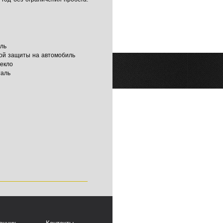
ль
вой защиты на автомобиль
текло
таль