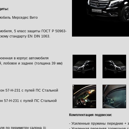
щиты:
мобиль Мерседес Вито
мобиля, 5 класс защиты ГОСТ Р 50963-
скому стандарту EN DIN 1063.
троенная в корпус автомобиля
й, лобовое и заднее (толщина 39 мм)
рон 57-Н-231 с пулей ПС Стальной
он 57-Н-231 с пулей ПС Стальной
Комплектация подвески:
- Усиленные пружины передние + 
ля по периметру салона (с
- Усиленная передняя тормозная 