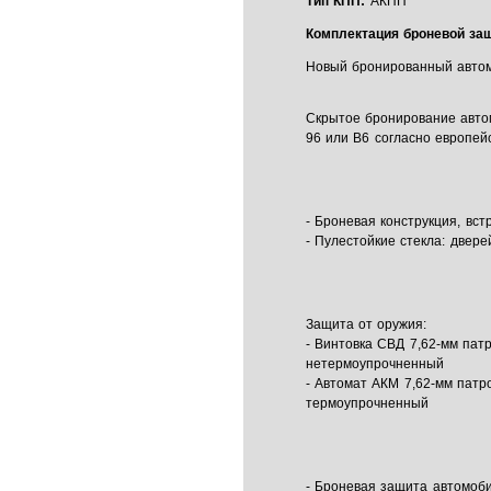
Тип КПП:
АКПП
Комплектация броневой за
Новый бронированный авто
Скрытое бронирование авто
96 или В6 согласно европей
- Броневая конструкция, вс
- Пулестойкие стекла: двере
Защита от оружия:
- Винтовка СВД 7,62-мм пат
нетермоупрочненный
- Автомат АКМ 7,62-мм патр
термоупрочненный
- Броневая защита автомоби