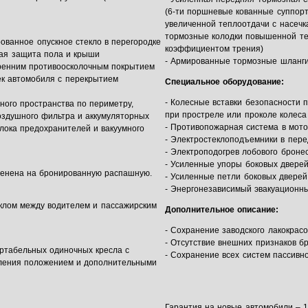
(6-ти поршневые кованные суппор
увеличенной теплоотдачи с насечк
тормозные колодки повышенной те
ованное опускное стекло в перегородке
коэффициентом трения)
ная защита пола и крыши
- Армированные тормозные шланг
тренним противоосколочным покрытием
ек автомобиля с перекрытием
Специальное оборудование:
- Колесные вставки безопасности
ного пространства по периметру,
при простреле или проколе колеса
оздушного фильтра и аккумуляторных
- Противопожарная система в мото
лока предохранителей и вакуумного
- Электростеклоподъемники в пере
- Электроподогрев лобового броне
- Усиленные упоры боковых дверей
менена на бронированную распашную.
- Усиленные петли боковых двере
- Энергонезависимый эвакуационн
еклом между водителем и пассажирским
Дополнительное описание:
- Сохранение заводского лакокрас
- Отсутствие внешних признаков б
ртабельных одиночных кресла с
- Сохранение всех систем пассивн
ления положением и дополнительными
Гарантия на новые автомобили – 1