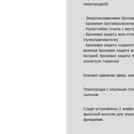
перегородкой)
- Энергонезависимое бронир
- Броневая противоосколоч
- Пулестойкие стекла с вну
- Броневая защита всех сто
(пулеулавливатели)
- Броневая защита подкапот
включая броневая защита в
батарей, броневая защита б
усилителя тормозов
Боковая сдвижная дверь за
Перегородка с опускным ст
салоном.
Сзади установлены 2 комфо
выносной консолю для упра
функциями.