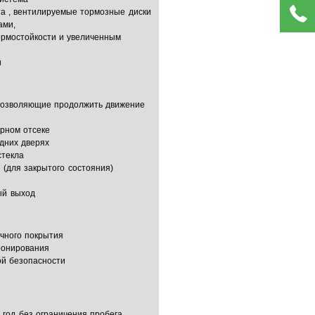
та , вентилируемые тормозные диски
ами,
рмостойкости и увеличенным
и
 позволяющие продолжить движение
рном отсеке
дних дверях
стекла
 (для закрытого состояния)
й
ый выход
очного покрытия
ронирования
ой безопасности
 год без ограничения пробега.