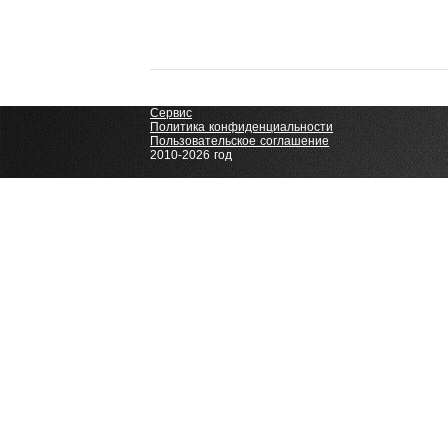
Все права защищены. Все товары, подлежащие обязат
является публичной офертой, определяемой положениям
продукции (бронеавтомобили, бронированное стекло, з
тормоза, усиленная подвеска, усиленные пружины, сист
ИнтерАМИК — Бронеавтомобили, Запчасти,
Сервис
Политика конфиденциальности
Пользовательское соглашение
2010-2026 год